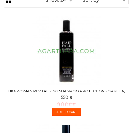
BIO-WOMAN REVITALIZING SHAMPOO PROTECTION FORMULA,
300 ML
550 ฿
ADD TO CART