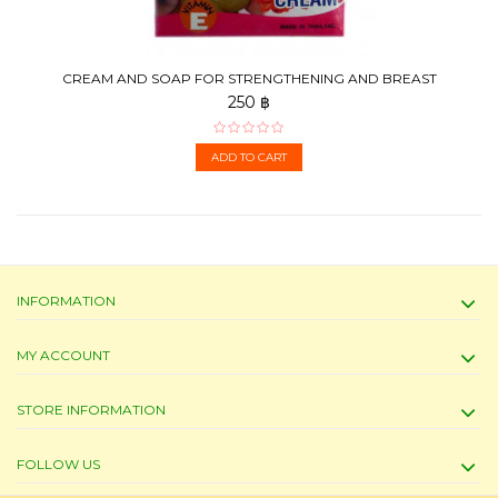
CREAM AND SOAP FOR STRENGTHENING AND BREAST
ENLARGEMENT,...
250 ฿
ADD TO CART
INFORMATION
MY ACCOUNT
STORE INFORMATION
FOLLOW US