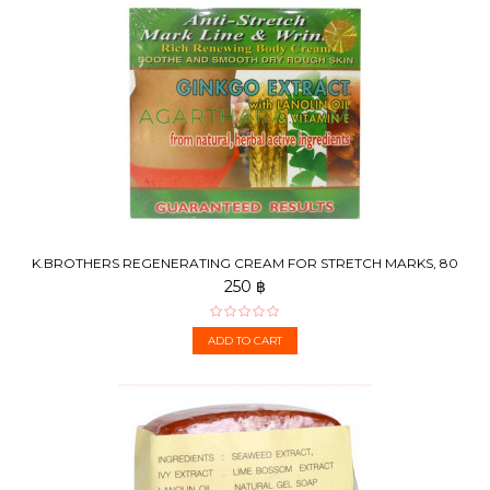
K.BROTHERS REGENERATING CREAM FOR STRETCH MARKS, 80
G
250 ฿
ADD TO CART