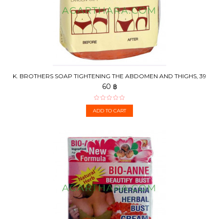
K. BROTHERS SOAP TIGHTENING THE ABDOMEN AND THIGHS, 39
G
60 ฿
ADD TO CART